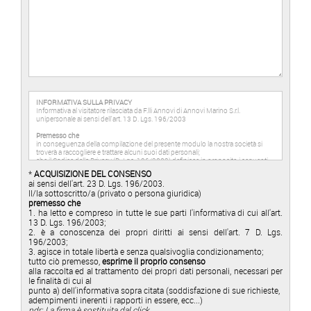
INFORMATIVA SULLA PRIVACY
Informativa al visitatore rilasciata da F.lli Annovi di Annovi Marino S.r.l.
unipersonale ai sensi dell'art. 13 D. Lgs. 196/2003
Premesso che
in conseguenza della compilazione del presente modulo la nostra società si
troverà a raccogliere e trattare alcuni suoi dati personali;
che il Codice della Privacy (D. Lgs. 196/2003) definisce in proposito i seguenti
concetti:
*
ACQUISIZIONE DEL CONSENSO
-
Trattamento
: qualunque operazione, effettuata anche senza l'ausilio di
ai sensi dell'art. 23 D. Lgs. 196/2003.
strumenti elettronici, concernente la raccolta, la registrazione, l'organizzazione,
Il/la sottoscritto/a (privato o persona giuridica)
la conservazione, la consultazione, l'elaborazione, la modificazione, la selezione,
premesso che
l'estrazione, il raffronto, l'utilizzo, l'interconnessione, il blocco, la comunicazione,
la diffusione, la cancellazione e la distruzione di dati;
1. ha letto e compreso in tutte le sue parti l'informativa di cui all'art.
-
Dato personale
: qualunque informazione relativa a persona fisica, persona
13 D. Lgs. 196/2003;
giuridica, ente o associazione, identificata o identificabile, anche indirettamente,
2. è a conoscenza dei propri diritti ai sensi dell'art. 7 D. Lgs.
mediante riferimento a qualsiasi altra informazione, ivi compreso un numero di
196/2003;
identificazione personale;
3. agisce in totale libertà e senza qualsivoglia condizionamento;
tutto ciò premesso, ai sensi dell'articolo 13 del D. Lgs. 196/2003 (Codice della
tutto ciò premesso,
esprime il proprio consenso
Privacy),
alla raccolta ed al trattamento dei propri dati personali, necessari per
la informiamo
le finalità di cui al
punto a) dell'informativa sopra citata (soddisfazione di sue richieste,
che la raccolta ed il trattamento dei suoi dati personali saranno effettuati dalla
adempimenti inerenti i rapporti in essere, ecc...)
società scrivente in conformità a quanto segue:
ndr: La firma è sostituita dal click
a)
finalità generali
: i dati saranno trattati per soddisfare sue richieste, per il