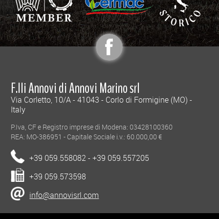
esigenza conoscitiva in materia "Privacy" e per assecondare l'evoluzione
normativa.
F.lli Annovi di Annovi Marino srl
Via Corletto, 10/A - 41043 - Corlo di Formigine (MO) -
Italy
P.Iva, CF e Registro imprese di Modena: 03428100360
REA: MO-386951 - Capitale Sociale i.v.: 60.000,00 €
+39 059.558082 - +39 059.557205
+39 059.573598
info@annovisrl.com